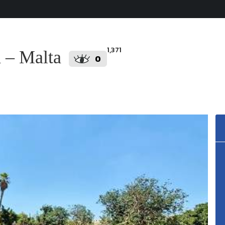
1,371
h – Malta
0