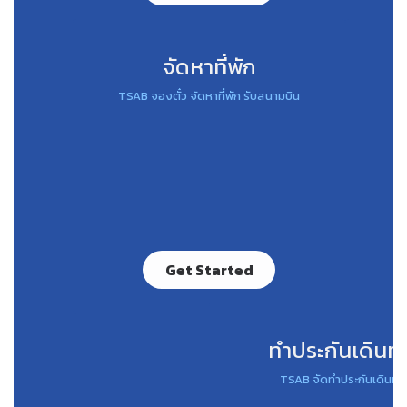
จัดหาที่พัก
ย
TSAB จองตั๋ว จัดหาที่พัก รับสนามบิน
Get Started
ทำประกันเดินท
TSAB จัดทำประกันเดินทา