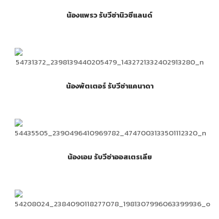
น้องแพรว รับวีซ่านิวซีแลนด์
น้องพัตเตอร์ รับวีซ่าแคนาดา
น้องเอม รับวีซ่าออสเตรเลีย