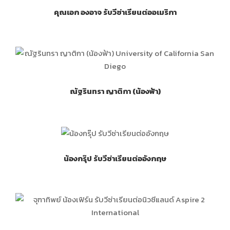
คุณเอก องอาจ รับวีซ่าเรียนต่ออเมริกา
ณัฐรินทรา ญาติกา (น้องฟ้า)
น้องกรุ๊ป รับวีซ่าเรียนต่ออังกฤษ