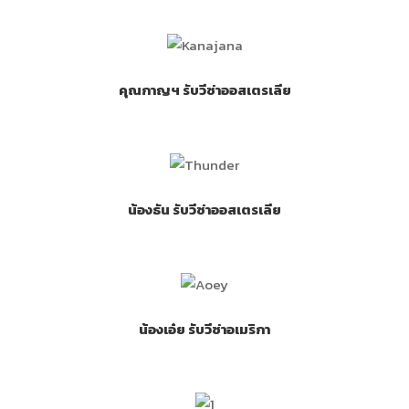
คุณกาญฯ รับวีซ่าออสเตรเลีย
น้องธัน รับวีซ่าออสเตรเลีย
น้องเอ๋ย รับวีซ่าอเมริกา