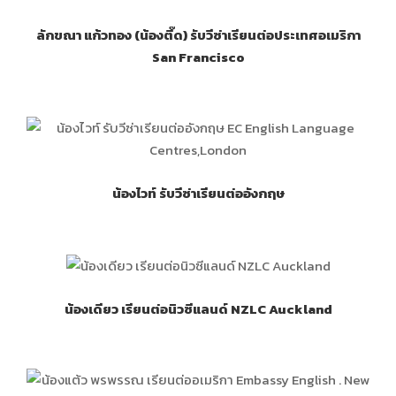
ลักขณา แก้วทอง (น้องตี๊ด) รับวีซ่าเรียนต่อประเทศอเมริกา
San Francisco
น้องไวท์ รับวีซ่าเรียนต่ออังกฤษ
น้องเดียว เรียนต่อนิวซีแลนด์ NZLC Auckland