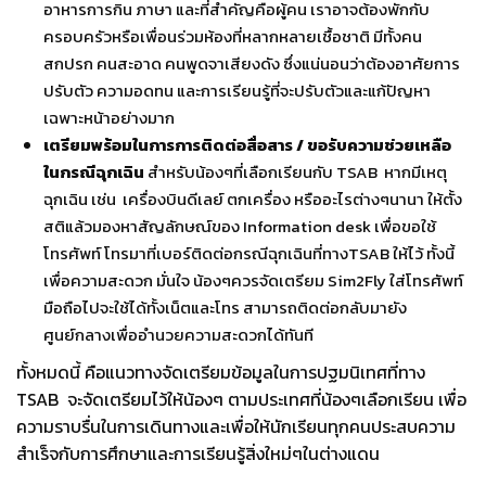
อาหารการกิน
ภาษา
และที่สำคัญคือผู้คน
เราอาจต้องพักกับ
ครอบครัวหรือเพื่อนร่วมห้องที่หลากหลายเชื้อชาติ
มีทั้งคน
สกปรก
คนสะอาด
คนพูดจาเสียงดัง
ซึ่งแน่นอนว่าต้องอาศัยการ
ปรับตัว
ความอดทน
และการเรียนรู้ที่จะปรับตัวและแก้ปัญหา
เฉพาะหน้าอย่างมาก
เตรียมพร้อมในการการติดต่อสื่อสาร
/
ขอรับความช่วยเหลือ
ในกรณีฉุกเฉิน
สำหรับน้องๆที่เลือกเรียนกับ
TSAB
หากมีเหตุ
ฉุกเฉิน
เช่น
เครื่องบินดีเลย์
ตกเครื่อง
หรืออะไรต่างๆนานา
ให้ตั้ง
สติแล้วมองหาสัญลักษณ์ของ
Information desk
เพื่อขอใช้
โทรศัพท์
โทรมาที่เบอร์ติดต่อกรณีฉุกเฉินที่ทาง
TSAB
ให้ไว้
ทั้งนี้
เพื่อความสะดวก
มั่นใจ
น้องๆควรจัดเตรียม
Sim2Fly
ใส่โทรศัพท์
มือถือไปจะใช้ได้ทั้งเน็ตและโทร
สามารถติดต่อกลับมายัง
ศูนย์กลางเพื่ออำนวยความสะดวกได้ทันที
ทั้งหมดนี้
คือแนวทางจัดเตรียมข้อมูลในการปฐมนิเทศที่ทาง
TSAB
จะจัดเตรียมไว้ให้น้องๆ
ตามประเทศที่น้องๆเลือกเรียน
เพื่อ
ความราบรื่นในการเดินทางและเพื่อให้นักเรียนทุกคนประสบความ
สำเร็จกับการศึกษาและการเรียนรู้สิ่งใหม่ๆในต่างแดน