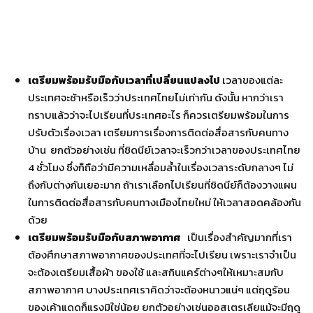
เตรียมพร้อมรับมือกับเวลาที่เปลี่ยนแปลงไป
เวลาของแต่ละ
ประเทศจะช้าหรือเร็วว่าประเทศไทยไม่เท่ากัน
ดังนั้น
หากว่าเรา
ทราบแล้วว่าจะไปเรียนที่ประเทศอะไร
ก็ควรเตรียมพร้อมในการ
ปรับตัวเรื่องเวลา
เตรียมการเรื่องการติดต่อสื่อสารกับคนทาง
บ้าน
ยกตัวอย่างเช่น
ที่ซิดนีย์เวลาจะเร็วกว่าเวลาของประเทศไทย
4
ชั่วโมง
ซึ่งก็ถือว่ามีความเหลื่อมล้ำในเรื่องเวลาระดับกลางๆ
ไม่
ถึงกับต่างกันเยอะมาก
ถ้าเราเลือกไปเรียนที่ซิดนีย์ก็ต้องวางแผน
ในการติดต่อสื่อสารกับคนทางเมืองไทยใหม่
ให้เวลาสอดคล้องกัน
ด้วย
เตรียมพร้อมรับมือกับสภาพอากาศ
เป็นเรื่องสำคัญมากที่เรา
ต้องศึกษาสภาพอากาศของประเทศที่จะไปเรียน
เพราะเราจำเป็น
จะต้องเตรียมเสื้อผ้า
ของใช้
และสกินแคร์ต่างๆให้เหมาะสมกับ
สภาพอากาศ
บางประเทศเราคิดว่าจะต้องหนาวแน่ๆ
แต่ฤดูร้อน
ของเค้าแดดก็แรงมิใช่น้อย
ยกตัวอย่างเช่นออสเตรเลียแม้จะมีฤดู