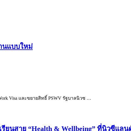
ำงานแบบใหม่
te Work Visa และขยายสิทธิ์ PSWV รัฐบาลนิวซ …
รียนสาย “Health & Wellbeing” ที่นิวซีแลนด