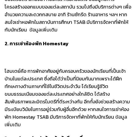
โครงสร้างออกแบบของแต่ละสถาบัน
รวมไปถึงมีบริการต่างๆ
เพื่อ
อำนวยความสะดวกกสบาย
อาทิ
ร้านซักรีด
ร้านอาหาร
ฯลฯ
หาก
สนใจเช่าหอพักในสถาบันการศึกษา
TSAB
มีบริการจัดหาที่พักให้
กับนักเรียน
ข้อมูลเพิ่มเติม
2. การเช่าห้องพัก
Homestay
โฮมเตย์คือ
การพักอาศัยอยู่กับครอบครัวของนักเรียนที่เป็นเจ้า
บ้านในแต่ละประเทศ
ซึ่งถือได้ว่าเป็นที่นิยมกันมากเพราะได้ฝึก
ทักษะทางด้านภาษาที่ใช้ในชีวิตประจำวัน
ได้เรียนรู้ชีวิต
ขนบธรรมเนียมของแต่ละประเทศอย่างใกล้ชิด
ได้สร้าง
สัมพันธภาพและมิตรไมตรีที่ดีระหว่างกัน
อีกทั้งยังช่วยสร้างความ
มีระเบียบวินัยในการอยู่ร่วมกับผู้อื่นอีกด้วย
หากสนใจการเช่าห้อง
พัก
Homestay TSAB
มีบริการจัดหาที่พักให้กับนักเรียน
ข้อมูล
เพิ่มเติม