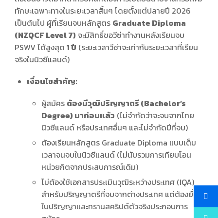
ทักษะเฉพาะทางในระยะเวลาสั้นๆ โดยตั้งแต่ปลายปี 2026
เป็นต้นไป ผู้ที่เรียนจบหลักสูตร
Graduate Diploma
(NZQCF Level 7)
จะมีสิทธิ์ขอวีซ่าทำงานหลังเรียนจบ
PSWV ได้สูงสุด
1 ปี
(ระยะเวลาวีซ่าจะเท่ากับระยะเวลาที่เรียน
จริงในนิวซีแลนด์)
เงื่อนไขสำคัญ:
ผู้สมัคร
ต้องมีวุฒิปริญญาตรี (Bachelor’s
Degree) มาก่อนแล้ว
(ไม่จำกัดว่าจะจบจากไทย
นิวซีแลนด์ หรือประเทศอื่นๆ และไม่จำกัดปีที่จบ)
ต้องเรียนหลักสูตร Graduate Diploma แบบเต็ม
เวลาจนจบในนิวซีแลนด์ (ไม่นับรวมการเทียบโอน
หน่วยกิตจากประสบการณ์เดิม)
ไม่ต้องใช้เอกสารประเมินวุฒิระหว่างประเทศ (IQA)
สำหรับปริญญาตรีที่จบจากต่างประเทศ แต่ต้องยื่น
ใบปริญญาและทรานสคริปต์ตัวจริงประกอบการ