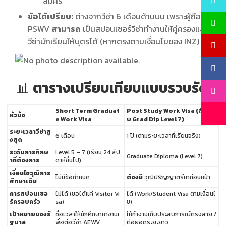
สมัคร
ข้อได้เปรียบ:
ต่างจากวีซ่า 6 เดือนด้านบน เพราะผู้ถือ
PSWV
สามารถ
เป็นสปอนเซอร์วีซ่าทำงานให้คู่ครองและ
วีซ่านักเรียนให้บุตรได้ (หากตรงตามเงื่อนไขของ INZ)
ตารางเปรียบเทียบแบบรวบรัด
📊
Short Term Graduat
Post Study Work Visa (สำหรั
หัวข้อ
e Work Visa
บ Grad Dip Level 7)
ระยะเวลาวีซ่าสู
6 เดือน
1 ปี (ตามระยะเวลาที่เรียนจริง)
งสุด
ระดับการศึกษ
Level 5 – 7 (เรียน 24 สัป
Graduate Diploma (Level 7)
าที่ต้องการ
ดาห์ขึ้นไป)
เงื่อนไขวุฒิการ
ไม่มีข้อกำหนด
ต้องมี
วุฒิปริญญาตรีมาก่อนหน้า
ศึกษาเดิม
การสปอนเซอ
ไม่ได้ (ขอได้แค่ Visitor Vi
ได้ (Work/Student Visa ตามเงื่อนไ
ร์ครอบครัว
sa)
ข)
เป้าหมายของรั
ซื้อเวลาให้นักศึกษาหางานเ
ให้ทำงานเก็บประสบการณ์ตรงสาย /
ฐบาล
พื่อต่อวีซ่า AEWV
ต่อยอดระยะยาว