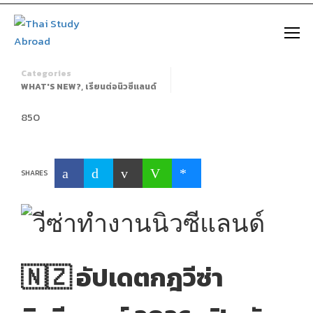
ข่าวดีที่สุดของปี! นิวซีแลนด์เปิด
https://thaistudyabroad.com
ตัววีซ่าทำงานแบบใหม่
Categories
,
WHAT'S NEW?
เรียนต่อนิวซีแลนด์
850
SHARES
🇳🇿 อัปเดตกฎวีซ่า