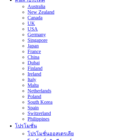
Australia
New Zealand
Canada
UK
USA
Germany
Singapore
Japan
France
China
Dubai
Finland
Ireland
Italy
Malta
Netherlands
Poland
South Korea
Spain
Switzerland
Philippines
โปรโมชั่น
โปรโมชั่นออสเตรเลีย