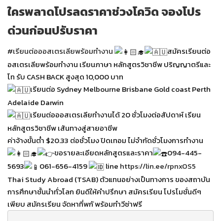
ใครพลาดโปรลดราคาช่วงโควิด จองโปร
ด่วนก่อนปรับราคา
#เรียนต่อออสเตรเลียพร้อมทำงาน
สมัครเรียนต่อ
อสเตรเลียพร้อมทำงาน เรียนภาษา หลักสูตรวิชาชีพ ปริญญาตรีและ
โท รับ CASH BACK สูงสุด 10,000 บาท
เรียนต่อ Sydney Melbourne Brisbane Gold coast Perth
Adelaide Darwin
เรียนต่อออสเตรเลียทำงานได้ 20 ชั่วโมงต่อสัปดาห์ เรียน
หลักสูตรวิชาชีพ เส้นทางสู่สายอาชีพ
ค่าจ้างขั้นต่ำ $20.33 ต่อชั่วโมง ปิดเทอม ไม่จำกัดชั่วโมงการทำงาน
ขอรายละเอียดหลักสูตรและราคา
094-445-
5693
061-656-4159
line
https://lin.ee/rpnxOS5
Thai Study Abroad (TSAB) ตัวแทนอย่างเป็นทางการ ของสถาบัน
การศึกษาชั้นนำทั่วโลก ยินดีให้คำปรึกษา สมัครเรียน โปรโมชั่นดีๆ
เพียบ สมัครเรียน จัดหาที่พกั พร้อมทำวีซ่าฟรี