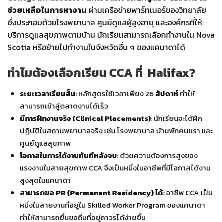
ช่วยเหลือในการหางาน
ผ่านเครือข่ายพาร์ทเนอร์ของวิทยาลัย
ซึ่งประกอบด้วยโรงพยาบาล ศูนย์ดูแลผู้สูงอายุ และองค์กรที่ให้
บริการดูแลสุขภาพตามบ้าน นักเรียนสามารถเลือกทำงานใน Nova
Scotia หรือย้ายไปทำงานในจังหวัดอื่น ๆ ของแคนาดาได้
ทำไมต้องเลือกเรียน CCA ที่ Halifax?
ระยะเวลาเรียนสั้น
: หลักสูตรใช้เวลาเพียง 26
สัปดาห์
ทำให้
สามารถเข้าสู่ตลาดงานได้เร็ว
มีการฝึกงานจริง (Clinical Placements)
: นักเรียนจะได้ฝึก
ปฏิบัติในสถานพยาบาลจริง เช่น โรงพยาบาล บ้านพักคนชรา และ
ศูนย์ดูแลสุขภาพ
โอกาสในการได้งานทันทีหลังจบ
: ด้วยความต้องการสูงของ
แรงงานในสายสุขภาพ CCA จึงเป็นหนึ่งในอาชีพที่มีโอกาสได้งาน
สูงสุดในแคนาดา
สามารถขอ PR (Permanent Residency) ได้
: อาชีพ CCA เป็น
หนึ่งในสายงานที่อยู่ใน Skilled Worker Program ของแคนาดา
ทำให้สามารถยื่นขอถิ่นที่อยู่ถาวรได้ง่ายขึ้น