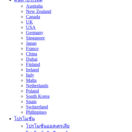
Australia
New Zealand
Canada
UK
USA
Germany
Singapore
Japan
France
China
Dubai
Finland
Ireland
Italy
Malta
Netherlands
Poland
South Korea
Spain
Switzerland
Philippines
โปรโมชั่น
โปรโมชั่นออสเตรเลีย