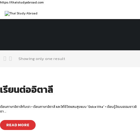
https://thaistudyabroad.com
Showing only one result
เรียนต่ออิตาลี
เรียนภาษาอิตาลีกับเรา • เรียนภาษาอิตาลี และวิถึชีวิตแสนสุขแบบ “Dolce Vita” • เรียนรู้วัฒนธรรมชาวอิ
ตา …
READ MORE