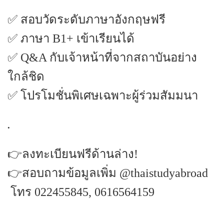
✅ สอบวัดระดับภาษาอังกฤษฟรี
✅ ภาษา B1+ เข้าเรียนได้
✅ Q&A กับเจ้าหน้าที่จากสถาบันอย่าง
ใกล้ชิด
✅ โปรโมชั่นพิเศษเฉพาะผู้ร่วมสัมมนา
.
👉ลงทะเบียนฟรีด้านล่าง!
👉สอบถามข้อมูลเพิ่ม @thaistudyabroad
โทร 022455845, 0616564159