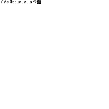
 มีทั้งเมืองและทะเล 🌴🏙️