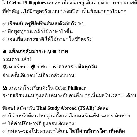
ไป
Cebu, Philippines
เลยค่ะ เมืองน่าอยู่ เดินทางง่าย บรรยากาศดี
ที่สำคัญ…ได้ฝึกพูดจริงแบบ “เร่งสปีด” เห็นพัฒนาการไวมาก
✅
เรียนกับครูฟิลิปปินส์แบบตัวต่อตัว 1:1
✅ ฝึกพูดทุกวัน กล้าใช้ภาษาไวขึ้น
✅ เจอเพื่อนต่างชาติ ได้ใช้ภาษาในชีวิตจริง
🔥
แพ็กเกจคุ้มมาก: 62,000 บาท
รวมครบแล้ว!
📚 ค่าเรียน + 🏠 ที่พัก + 🍛
อาหาร 3 มื้อทุกวัน
จ่ายครั้งเดียวจบ ไม่ต้องกลัวงบบาน
🏫 แนะนำโรงเรียนดังใน Cebu:
Philinter
ระบบเรียนแน่น ดูแลดี เหมาะกับคนที่อยากเห็นผลในเวลา 1 เดือน
พิเศษ! สมัครกับ
Thai Study Abroad (TSAB)
ได้เลย
✅ มีเจ้าหน้าที่คนไทยดูแลตั้งแต่เลือกคอร์ส–ที่พัก–การเดินทาง
✅ ให้คำปรึกษาฟรี ดูแลจนเดินทาง
✅ สมัคร–จองโปรผ่านเราได้เลย
ไม่มีค่าบริการใดๆ เพิ่มเติม