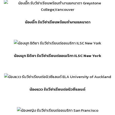
น้องมิ๊ก รับวีซ่าเรียนพร้อมทำงานแคนาดา
น้องมุก ธิติยา รับวีซ่าเรียนต่ออเมริกา ILSC New York
น้องแวว รับวีซ่าเรียนต่อนิวซีแลนด์