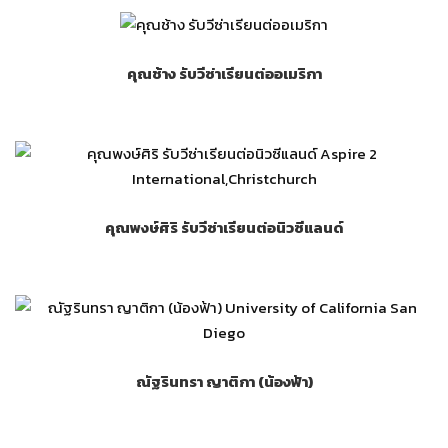
คุณช้าง รับวีซ่าเรียนต่ออเมริกา
คุณพงษ์ศิริ รับวีซ่าเรียนต่อนิวซีแลนด์
ณัฐรินทรา ญาติกา (น้องฟ้า)