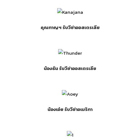
คุณกาญฯ รับวีซ่าออสเตรเลีย
น้องธัน รับวีซ่าออสเตรเลีย
น้องเอ๋ย รับวีซ่าอเมริกา