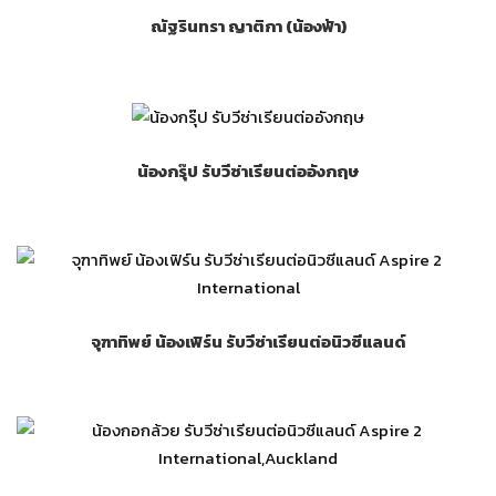
ณัฐรินทรา ญาติกา (น้องฟ้า)
น้องกรุ๊ป รับวีซ่าเรียนต่ออังกฤษ
จุฑาทิพย์ น้องเฟิร์น รับวีซ่าเรียนต่อนิวซีแลนด์