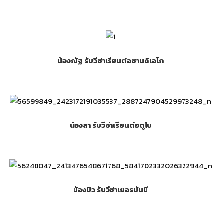
น้องณัฐ รับวีซ่าเรียนต่อซานดิเอโก
น้องสา รับวีซ่าเรียนต่อดูไบ
น้องบิว รับวีซ่าเยอรมันนี