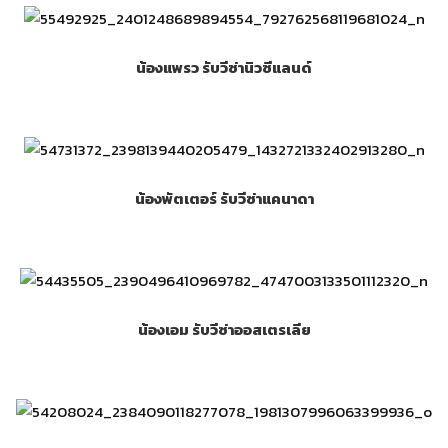
น้องแพรว รับวีซ่านิวซีแลนด์
น้องพัตเตอร์ รับวีซ่าแคนาดา
น้องเอม รับวีซ่าออสเตรเลีย