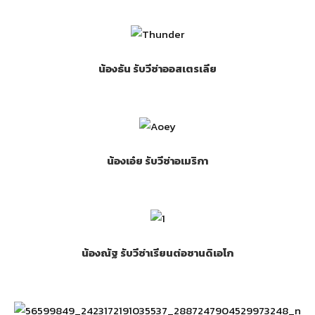
น้องธัน รับวีซ่าออสเตรเลีย
น้องเอ๋ย รับวีซ่าอเมริกา
น้องณัฐ รับวีซ่าเรียนต่อซานดิเอโก