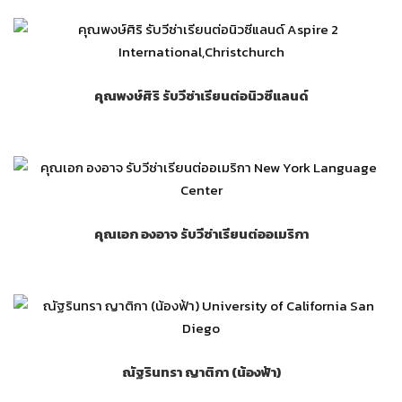
คุณพงษ์ศิริ รับวีซ่าเรียนต่อนิวซีแลนด์
คุณเอก องอาจ รับวีซ่าเรียนต่ออเมริกา
ณัฐรินทรา ญาติกา (น้องฟ้า)