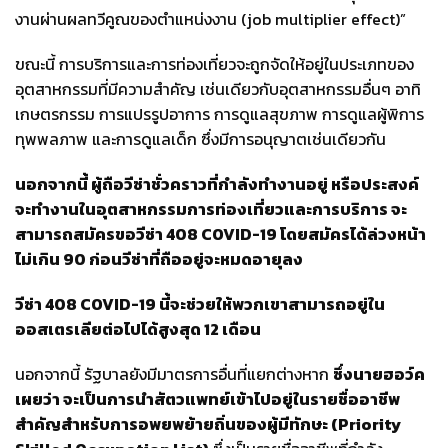
งานผ่านผลทวีคูณของตำแหน่งงาน (job multiplier effect)”
ขณะนี้ การบริการและการท่องเที่ยวจะถูกจัดให้อยู่ในประเภทของ
อุตสาหกรรมที่มีความสำคัญ เช่นเดียวกับอุตสาหกรรมอื่นๆ อาทิ
เกษตรกรรม การแปรรูปอาการ การดูแลสุขภาพ การดูแลผู้พิการ
ทุพพลภาพ และการดูแลเด็ก ซึ่งมีการอนุญาตเช่นเดียวกัน
นอกจากนี้ ผู้ถือวีซ่าชั่วคราวที่กำลังทำงานอยู่ หรือประสงค์
จะทำงานในอุตสาหกรรมการท่องเที่ยวและการบริการ จะ
สามารถสมัครขอวีซ่า
408 COVID-19 โดยสมัครได้ล่วงหน้า
ไม่เกิน 90 ก่อนวีซ่าที่ถืออยู่จะหมดอายุลง
วีซ่า
408 COVID-19 นี้จะช่วยให้พวกเขาสามารถอยู่ใน
ออสเตรเลียต่อไปได้สูงสุด 12 เดือน
นอกจากนี้ รัฐบาลยังมีมาตรการอื่นที่แยกต่างหาก
ซึ่งนายฮอว์ค
เผยว่า จะเป็นการนำสัตวแพทย์เข้าไปอยู่ในรายชื่ออาชีพ
สำคัญสำหรับการอพยพย้ายถิ่นของผู้มีทักษะ
(Priority