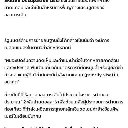
Skilled Occupation List)
ซึ่งเป็นรายชื่ออาชีพที่กำลัง
ขาดแคลนและจำเป็นสำหรับการฟื้นฟูทางเศรษฐกิจของ
ออสเตรเลีย
รัฐมนตรีด้านการย้ายถิ่นฐานยังได้กล่าวเป็นนัยว่า จะมีการ
เปลี่ยนแปลงในด้านวีซ่าอีกหลังจากนี้
“ผมจะเปิดรับความคิดเห็นและคำแนะนำต่อไปจากหลายภาคส่วน
และจะประกาศเพิ่มเติมเกี่ยวกับมาตรการที่ยืดหยุ่นสำหรับผู้ถือวีซ่า
ชั่วคราวและผู้ถือวีซ่าทักษะที่กำลังขาดแคลน (priority visa) ใน
อนาคต”
ช่วงต้นปีนี้ รัฐบาลออสเตรเลียได้ประกาศโครงการด้วยงบ
ประมาณ 1.2 พันล้านดอลลาร์ เพื่อช่วยเหลือผู้ประกอบการด้านการ
ท่องเที่ยว ที่กำลังเผชิญการถูกยกเลิกเงินชดเชยค่าจ้างจ๊อบคีพ
เปอร์ในเดือนมีนาคม