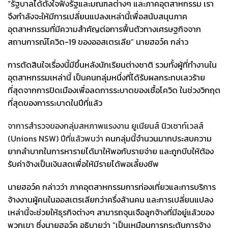
“รัฐบาลได้ตั้งใจฟังรัฐและมณฑลต่างๆ และภาคอุตสาหกรรม เรา
จึงกำลังจะให้มีการเปลี่ยนแปลงเหล่านี้เพื่อสนับสนุนภาค
อุตสาหกรรมที่มีความสำคัญต่อการฟื้นตัวทางเศรษฐกิจจาก
สถานการณ์โควิด-19 ของออสเตรเลีย” นายฮอว์ค กล่าว
การตัดสินใจเรื่องนี้มีขึ้นหลังนักเรียนต่างชาติ รวมทั้งผู้ที่ทำงานใน
อุตสาหกรรมเหล่านี้ เป็นคนกลุ่มหนึ่งที่ได้รับผลกระทบเลวร้าย
ที่สุดจากการปิดเมืองเพื่อลดการระบาดของเชื้อโควิด ในช่วงวิกฤต
ที่สุดของการระบาดในปีที่แล้ว
จาการสำรวจของกลุ่มสหภาพแรงงาน ยูเนียนส์ นิวเซาท์เวลส์
(Unions NSW) ปีที่แล้วพบว่า
คนกลุ่มนี้จำนวนมากประสบความ
ยากลำบากในการหารายได้มาให้พอกับรายจ่าย และถูกบีบให้ต้อง
รับค่าจ้างเป็นเงินสดเพื่อให้มีรายได้พอเลี้ยงชีพ
นายฮอว์ค กล่าวว่า ภาคอุตสาหกรรมการท่องเที่ยวและการบริการ
จ้างงานผู้คนในออสเตรเลียกว่าครึ่งล้านคน และการเปลี่ยนแปลง
เหล่านี้จะช่วยให้ธุรกิจต่างๆ สามารถจุนเจือลูกจ้างที่มีอยู่แล้วของ
พวกเขา ซึ่งนายฮอว์ค อธิบายว่า “เป็นเหมือนการกระตุ้นการจ้าง