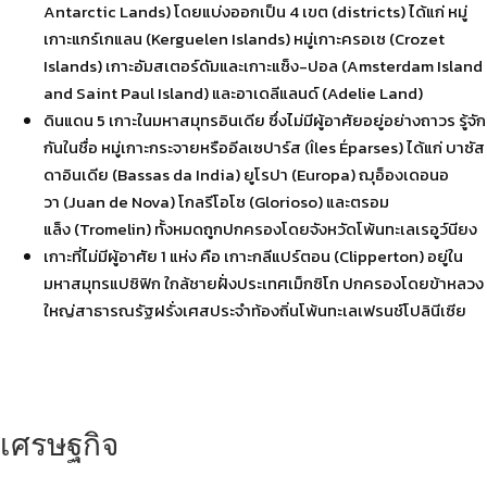
Antarctic Lands) โดยแบ่งออกเป็น 4 เขต (districts) ได้แก่ หมู่
เกาะแกร์เกแลน (Kerguelen Islands) หมู่เกาะครอเซ (Crozet
Islands) เกาะอัมสเตอร์ดัมและเกาะแซ็ง-ปอล (Amsterdam Island
and Saint Paul Island) และอาเดลีแลนด์ (Adelie Land)
ดินแดน 5 เกาะในมหาสมุทรอินเดีย ซึ่งไม่มีผู้อาศัยอยู่อย่างถาวร รู้จัก
กันในชื่อ หมู่เกาะกระจายหรืออีลเซปาร์ส (Îles Éparses) ได้แก่ บาซัส
ดาอินเดีย (Bassas da India) ยูโรปา (Europa) ฌุอ็องเดอนอ
วา (Juan de Nova) โกลรีโอโซ (Glorioso) และตรอม
แล็ง (Tromelin) ทั้งหมดถูกปกครองโดยจังหวัดโพ้นทะเลเรอูว์นียง
เกาะที่ไม่มีผู้อาศัย 1 แห่ง คือ เกาะกลีแปร์ตอน (Clipperton) อยู่ใน
มหาสมุทรแปซิฟิก ใกล้ชายฝั่งประเทศเม็กซิโก ปกครองโดยข้าหลวง
ใหญ่สาธารณรัฐฝรั่งเศสประจำท้องถิ่นโพ้นทะเลเฟรนช์โปลินีเซีย
เศรษฐกิจ