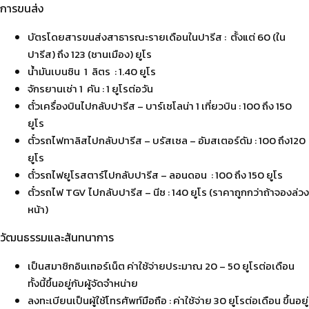
การขนส่ง
บัตรโดยสารขนส่งสาธารณะรายเดือนในปารีส : ตั้งแต่ 60 (ใน
ปารีส) ถึง 123 (ชานเมือง) ยูโร
น้ำมันเบนซิน 1 ลิตร : 1.40 ยูโร
จักรยานเช่า 1 คัน : 1 ยูโรต่อวัน
ตั๋วเครื่องบินไปกลับปารีส – บาร์เซโลน่า 1 เที่ยวบิน : 100 ถึง 150
ยูโร
ตั๋วรถไฟทาลิสไปกลับปารีส – บรัสเซล – อัมสเตอร์ดัม : 100 ถึง120
ยูโร
ตั๋วรถไฟยูโรสตาร์ไปกลับปารีส – ลอนดอน : 100 ถึง 150 ยูโร
ตั๋วรถไฟ TGV ไปกลับปารีส – นีซ : 140 ยูโร (ราคาถูกกว่าถ้าจองล่วง
หน้า)
วัฒนธรรมและสันทนาการ
เป็นสมาชิกอินเทอร์เน็ต ค่าใช้จ่ายประมาณ 20 – 50 ยูโรต่อเดือน
ทั้งนี้ขึ้นอยู่กับผู้จัดจำหน่าย
ลงทะเบียนเป็นผู้ใช้โทรศัพท์มือถือ : ค่าใช้จ่าย 30 ยูโรต่อเดือน ขึ้นอยู่