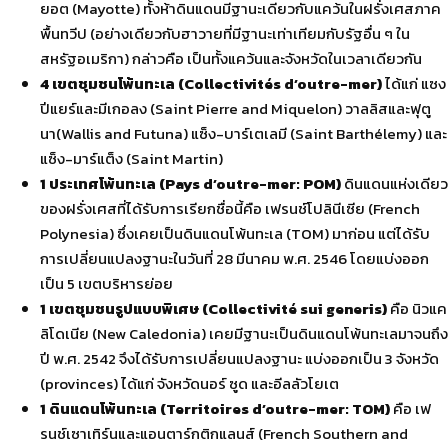
ยอต (Mayotte) ทั้งห้าดินแดนมีฐานะเดียวกับแคว้นในฝรั่งเศสภาค
พื้นทวีป (อย่างเดียวกับฮาวายที่มีฐานะเท่าเทียมกับรัฐอื่น ๆ ใน
สหรัฐอเมริกา) กล่าวคือ เป็นทั้งแคว้นและจังหวัดในเวลาเดียวกัน
4 เขตชุมชนโพ้นทะเล (Collectivités d’outre-mer)
ได้แก่ แซง
ปีแยร์และมีเกอลง (Saint Pierre and Miquelon) วาลลิสและฟุตู
นา(Wallis and Futuna) แซ็ง-บาร์เตเลมี (Saint Barthélemy) และ
แซ็ง-มาร์แต็ง (Saint Martin)
1 ประเทศโพ้นทะเล (Pays d’outre-mer: POM)
ดินแดนแห่งเดียว
ของฝรั่งเศสที่ได้รับการเรียกชื่อนี้คือ เฟรนช์โปลินีเซีย (French
Polynesia) ซึ่งเคยเป็นดินแดนโพ้นทะเล (TOM) มาก่อน แต่ได้รับ
การเปลี่ยนแปลงฐานะในวันที่ 28 มีนาคม พ.ศ. 2546 โดยแบ่งออก
เป็น 5 เขตบริหารย่อย
1 เขตชุมชนรูปแบบพิเศษ (Collectivité sui generis)
คือ นิวแค
ลิโดเนีย (New Caledonia) เคยมีฐานะเป็นดินแดนโพ้นทะเลมาจนถึง
ปี พ.ศ. 2542 จึงได้รับการเปลี่ยนแปลงฐานะ แบ่งออกเป็น 3 จังหวัด
(provinces) ได้แก่ จังหวัดนอร์ ซูด และอีลลัวโยเต
1 ดินแดนโพ้นทะเล (Territoires d’outre-mer: TOM)
คือ เฟ
รนช์เซาเทิร์นและแอนตาร์กติกแลนส์ (French Southern and