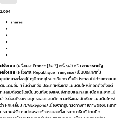
2,064
shares
ฝรั่งเศส
(ฝรั่งเศส: France [fʀɑ̃s]
ฟร็องส์
) หรือ
สาธารณรัฐ
ฝรั่งเศส
(ฝรั่งเศส: République française) เป็นประเทศที่มี
ศูนย์กลางตั้งอยู่ในภูมิภาคยุโรปตะวันตก ทั้งยังประกอบไปด้วยเกาะและ
ดินแดนอื่น ๆ ในต่างทวีป ประเทศฝรั่งเศสแผ่นดินใหญ่ทอดตัวตั้งแต่
ทะเลเมดิเตอร์เรเนียนจนถึงช่องแคบอังกฤษและทะเลเหนือ และจากแม่
น้ำไรน์จนถึงมหาสมุทรแอตแลนติก ชาวฝรั่งเศสมักเรียกแผ่นดินใหญ่
ว่า หกเหลี่ยม
(L’Hexagone)
เนื่องจากรูปทรงทางกายภาพของประเทศ
ประเทศฝรั่งเศสปกครองด้วยระบอบกึ่งประธานาธิบดี โดยยึด