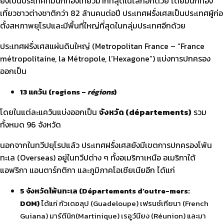
ยังเป็นประเทศที่มีนักท่องเที่ยวมากที่สุดในโลกอีกด้วย โดยมีนักท่อง
เที่ยวชาวต่างชาติกว่า 82 ล้านคนต่อปี ประเทศฝรั่งเศสเป็นประเทศผู้ก่อ
ตั้งสหภาพยุโรปและมีพื้นที่ใหญ่ที่สุดในกลุ่มประเทศอีกด้วย
ประเทศฝรั่งเศสแผ่นดินใหญ่ (Metropolitan France – “France
métropolitaine, la Métropole, l’Hexagone”) แบ่งการปกครอง
ออกเป็น
13 แคว้น (regions –
régions
)
โดยในแต่ละแคว้นแบ่งออกเป็น
จังหวัด (départements)
รวม
ทั้งหมด 96 จังหวัด
นอกจากในทวีปยุโรปแล้ว ประเทศฝรั่งเศสยังมีเขตการปกครองโพ้น
ทะเล (Overseas) อยู่ในทวีปต่าง ๆ ทั้งอเมริกาเหนือ อเมริกาใต้
แอฟริกา แอนตาร์กติกา และภูมิภาคโอเชียเนียอีก ได้แก่
5 จังหวัดโพ้นทะเล (Départements d’outre-mers:
DOM)
ได้แก่ กัวเดอลุป (Guadeloupe) เฟรนช์เกียนา (French
Guiana) มาร์ตีนิก(Martinique) เรอูว์นียง (Réunion) และมา