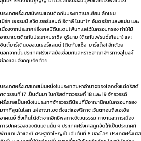
อุดมการณ์จากปฏิญญาว่าด้วยสิทธิของมนุษย์และของพลเมือง
ประเทศฝรั่งเศสมีพรมแดนติดกับประเทศเบลเยียม ลักเซม
เบิร์ก เยอรมนี สวิตเซอร์แลนด์ อิตาลี โมนาโก อันดอร์ราและสเปน และ
เนื่องจากประเทศฝรั่งเศสมีดินแดนโพ้นทะเลไว้ในครอบครอง ทำให้มี
อาณาเขตติดกับประเทศบราซิล ซูรินาม (ติดกับเฟรนช์เกียนา) และ
ซินต์มาร์เตินของเนเธอร์แลนด์ (ติดกับแซ็ง-มาร์แต็ง) อีกด้วย
นอกจากนั้นประเทศฝรั่งเศสยังเชื่อมกับสหราชอาณาจักรทางอุโมงค์
ช่องแคบอังกฤษอีกด้วย
ประเทศฝรั่งเศสเคยเป็นหนึ่งในประเทศมหาอำนาจของโลกตั้งแต่คริสต์
ศตวรรษที่ 17 เป็นต้นมา ในคริสต์ศตวรรษที่ 18 และ 19 จักรวรรดิ
ฝรั่งเศสเป็นหนึ่งในประเทศจักรวรรดินิยมที่มีอาณานิคมในครอบครอง
มากที่สุดในโลก แผ่อาณาเขตตั้งแต่แอฟริกาตะวันตกจนถึงเอเชีย
อาคเนย์ ซึ่งเห็นได้ชัดจากอิทธิพลทางวัฒนธรรม ภาษาและการเมือง
การปกครองของดินแดนนั้น ๆ ประเทศฝรั่งเศสถูกจัดให้เป็นประเทศที่
พัฒนาแล้วและมีเศรษฐกิจใหญ่เป็นอันดับที่ 6 ของโลก ประเทศฝรั่งเศส