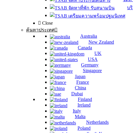
บร
Close
ค้นหาประเทศ
Australia
New Zealand
Canada
UK
USA
Germany
Singapore
Japan
France
China
Dubai
Finland
Ireland
Italy
Malta
Netherlands
Poland